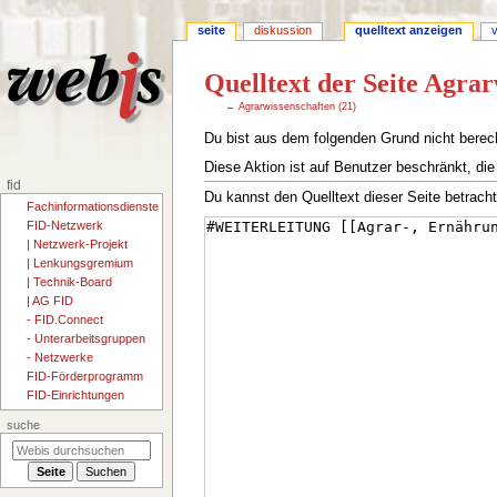
seite
diskussion
quelltext anzeigen
Quelltext der Seite Agrar
←
Agrarwissenschaften (21)
Zur
Zur
Du bist aus dem folgenden Grund nicht berecht
Navigation
Suche
Diese Aktion ist auf Benutzer beschränkt, die
springen
springen
fid
Du kannst den Quelltext dieser Seite betrach
Fachinformationsdienste
FID-Netzwerk
| Netzwerk-Projekt
| Lenkungsgremium
| Technik-Board
| AG FID
- FID.Connect
- Unterarbeitsgruppen
- Netzwerke
FID-Förderprogramm
FID-Einrichtungen
suche