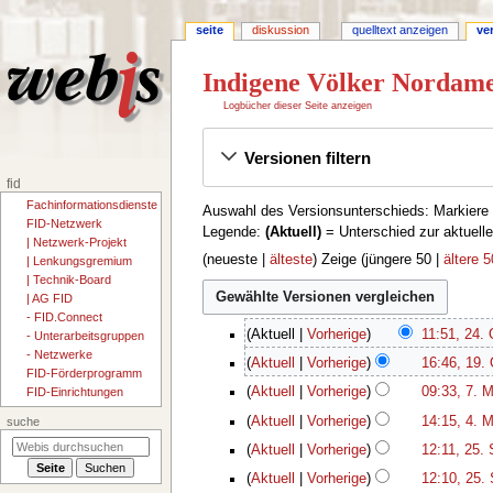
seite
diskussion
quelltext anzeigen
ve
Indigene Völker Nordamer
Logbücher dieser Seite anzeigen
Zur
Zur
Versionen filtern
Navigation
Suche
springen
springen
fid
Fachinformationsdienste
Auswahl des Versionsunterschieds: Markiere 
FID-Netzwerk
Legende:
(Aktuell)
= Unterschied zur aktuell
| Netzwerk-Projekt
(
neueste
|
älteste
) Zeige (
jüngere 50
|
ältere 5
| Lenkungsgremium
| Technik-Board
| AG FID
- FID.Connect
2
Aktuell
Vorherige
11:51, 24. 
- Unterarbeitsgruppen
4
K
1
- Netzwerke
Aktuell
Vorherige
16:46, 19.
.
FID-Förderprogramm
e
9
K
7
O
Aktuell
Vorherige
09:33, 7. M
FID-Einrichtungen
i
.
e
.
k
K
4
n
O
Aktuell
Vorherige
14:15, 4. M
suche
i
M
t
e
.
e
k
K
2
n
ä
Aktuell
Vorherige
12:11, 25.
o
i
M
B
t
e
5
e
r
K
b
n
ä
Aktuell
Vorherige
12:10, 25.
e
o
i
.
B
z
e