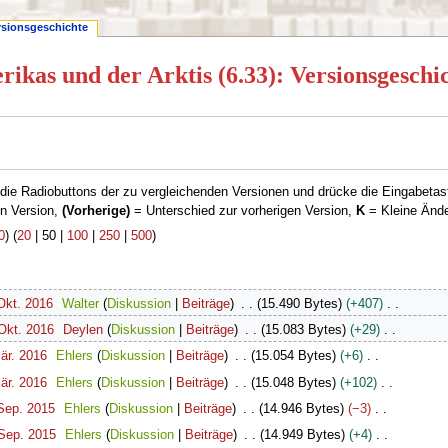
rsionsgeschichte
ikas und der Arktis (6.33): Versionsgeschi
die Radiobuttons der zu vergleichenden Versionen und drücke die Eingabetas
en Version,
(Vorherige)
= Unterschied zur vorherigen Version,
K
= Kleine Änd
0
) (
20
|
50
|
100
|
250
|
500
)
Okt. 2016
Walter
Diskussion
Beiträge
15.490 Bytes
+407
 Okt. 2016
Deylen
Diskussion
Beiträge
15.083 Bytes
+29
är. 2016
Ehlers
Diskussion
Beiträge
15.054 Bytes
+6
är. 2016
Ehlers
Diskussion
Beiträge
15.048 Bytes
+102
 Sep. 2015
Ehlers
Diskussion
Beiträge
14.946 Bytes
−3
 Sep. 2015
Ehlers
Diskussion
Beiträge
14.949 Bytes
+4