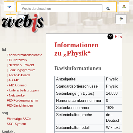
anmelden
suche
seite
diskussion
lesen
quelltext anzeigen
mehr
Hilfe
Informationen
fid
zu „Physik“
Fachinformationsdienste
FID-Netzwerk
Zur
Zur
| Netzwerk-Projekt
Basisinformationen
| Lenkungsgremium
Navigation
Suche
| Technik-Board
springen
springen
Anzeigetitel
Physik
| AG FID
- FID.Connect
Standardsortierschlüssel
Physik
- Unterarbeitsgruppen
Seitenlänge (in Bytes)
14.833
- Netzwerke
Namensraumkennnummer
0
FID-Förderprogramm
FID-Einrichtungen
Seitenkennnummer
1625
ssg
Seiteninhaltssprache
de -
Ehemalige SSGs
Deutsch
SSG-System
Seiteninhaltsmodell
Wikitext
kontakt