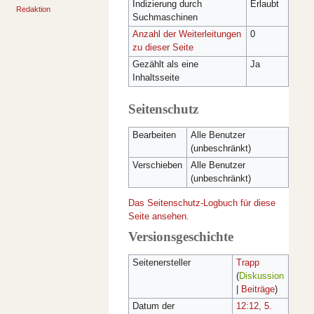
Indizierung durch
Erlaubt
Redaktion
Suchmaschinen
werkzeuge
Anzahl der Weiterleitungen
0
Links
zu dieser Seite
auf
diese
Gezählt als eine
Ja
fid
Seite
Inhaltsseite
Fachinformationsdienste
Änderungen
FID-Netzwerk
an
| Netzwerk-Projekt
Seitenschutz
verlinkten
| Lenkungsgremium
Seiten
| Technik-Board
Bearbeiten
Alle Benutzer
Spezialseiten
| AG FID
Seiten­­
(unbeschränkt)
- FID.Connect
informationen
- Unterarbeitsgruppen
Verschieben
Alle Benutzer
- Netzwerke
(unbeschränkt)
FID-Förderprogramm
FID-Einrichtungen
Das Seitenschutz-Logbuch für diese
ssg
Seite ansehen.
Ehemalige SSGs
Versionsgeschichte
SSG-System
kontakt
Seitenersteller
Trapp
Redaktion
(
Diskussion
|
Beiträge
)
Datum der
12:12, 5.