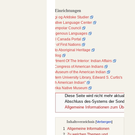
Weitere Einrichtungen
Eskimologi og Arktiske Studier
Alaska Native Language Center
Inuit Circumpolar Council
Arctic Indigenous Languages
Aboriginal Canada Portal
Assembly of First Nations
Gateway to Aboriginal Heritage
SAIVUS Blog
US Department Of The Interior: Indian Affairs
National Congress of American Indians
National Museum of the American Indian
Northwestern University Library, Edward S. Curtis's
"The North American Indian"
Nordamerika Native Museum
Diese Seite wird nicht mehr aktualisiert.
Abschluss des-Systems der Sondersam
Allgemeine Informationen zum Übergang
Inhaltsverzeichnis
1
Allgemeine Informationen
2
Zu welchen Themen und