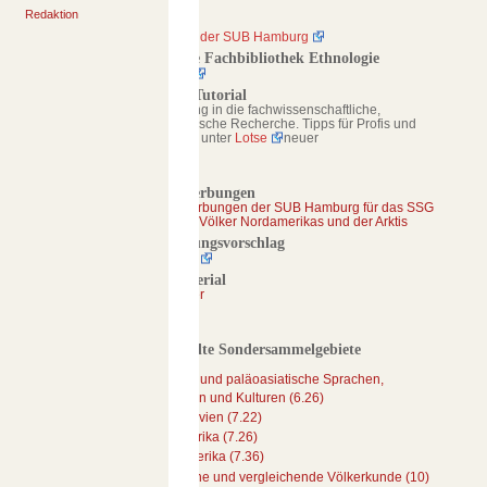
Redaktion
Katalog
Kataloge der SUB Hamburg
werkzeuge
Virtuelle Fachbibliothek Ethnologie
Links
evifa.de
auf
Online-Tutorial
diese
fid
Einführung in die fachwissenschaftliche,
Seite
Fachinformationsdienste
ethnologische Recherche. Tipps für Profis und
Änderungen
Anfänger unter
Lotse
neuer
FID-Netzwerk
an
| Netzwerk-Projekt
verlinkten
| Lenkungsgremium
Seiten
Neuerwerbungen
| Technik-Board
Neuerwerbungen der SUB Hamburg für das SSG
Spezialseiten
| AG FID
Indigene Völker Nordamerikas und der Arktis
Druckversion
- FID.Connect
Erwerbungsvorschlag
Permanenter
- Unterarbeitsgruppen
Formular
Link
- Netzwerke
Infomaterial
Seiten­­
FID-Förderprogramm
SSG-Flyer
informationen
FID-Einrichtungen
ssg
Verwandte Sondersammelgebiete
Ehemalige SSGs
SSG-System
Altaische und paläoasiatische Sprachen,
Literaturen und Kulturen (6.26)
kontakt
Skandinavien (7.22)
Redaktion
Nordamerika (7.26)
Ibero-Amerika (7.36)
Allgemeine und vergleichende Völkerkunde (10)