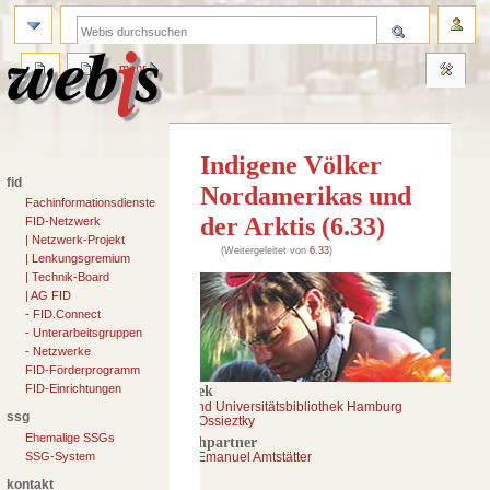
anmelden
suche
seite
diskussion
lesen
quelltext anzeigen
mehr
Indigene Völker
fid
Nordamerikas und
Fachinformationsdienste
der Arktis (6.33)
FID-Netzwerk
| Netzwerk-Projekt
(Weitergeleitet von
6.33
)
| Lenkungsgremium
| Technik-Board
Zur
Zur
| AG FID
Navigation
Suche
- FID.Connect
springen
springen
- Unterarbeitsgruppen
- Netzwerke
FID-Förderprogramm
FID-Einrichtungen
Bibliothek
Staats- und Universitätsbibliothek Hamburg
ssg
Carl von Ossieztky
Ehemalige SSGs
Ansprechpartner
SSG-System
Dr. Mark Emanuel Amtstätter
kontakt