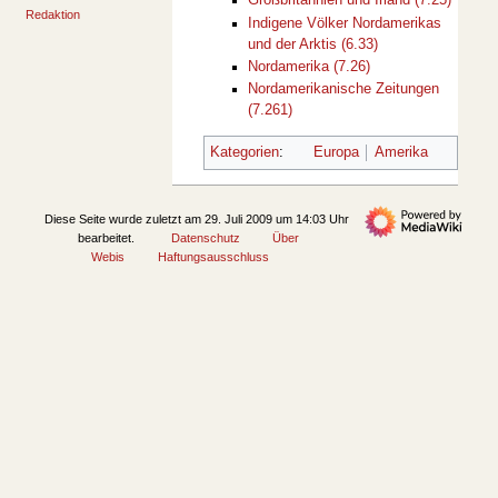
Großbritannien und Irland (7.25)
Redaktion
Indigene Völker Nordamerikas
werkzeuge
und der Arktis (6.33)
Links
Nordamerika (7.26)
auf
Nordamerikanische Zeitungen
diese
fid
(7.261)
Seite
Fachinformationsdienste
Änderungen
FID-Netzwerk
Kategorien
:
Europa
Amerika
an
| Netzwerk-Projekt
verlinkten
| Lenkungsgremium
Seiten
| Technik-Board
Spezialseiten
| AG FID
Diese Seite wurde zuletzt am 29. Juli 2009 um 14:03 Uhr
Druckversion
- FID.Connect
bearbeitet.
Datenschutz
Über
Permanenter
- Unterarbeitsgruppen
Webis
Haftungsausschluss
Link
- Netzwerke
Seiten­­
FID-Förderprogramm
informationen
FID-Einrichtungen
ssg
Ehemalige SSGs
SSG-System
kontakt
Redaktion