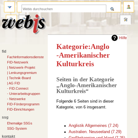
anmelden
suche
kategorie
diskussion
lesen
quelltext anze
mehr
Hilfe
Kategorie
:
Anglo
fid
-Amerikanischer
Fachinformationsdienste
Kulturkreis
FID-Netzwerk
| Netzwerk-Projekt
| Lenkungsgremium
Zur
Zur
Seiten in der Kategorie
| Technik-Board
Navigation
Suche
| AG FID
„Anglo-Amerikanischer
springen
springen
- FID.Connect
Kulturkreis“
- Unterarbeitsgruppen
- Netzwerke
Folgende 6 Seiten sind in dieser
FID-Förderprogramm
Kategorie, von 6 insgesamt.
FID-Einrichtungen
ssg
Ehemalige SSGs
Anglistik Allgemeines (7.24)
SSG-System
Australien. Neuseeland (7.29)
kontakt